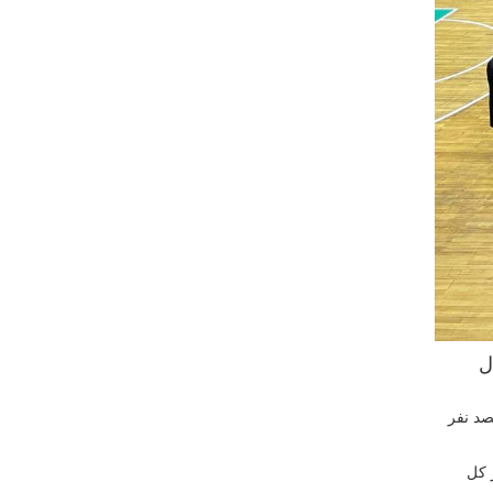
ل
صد نفر
 کل