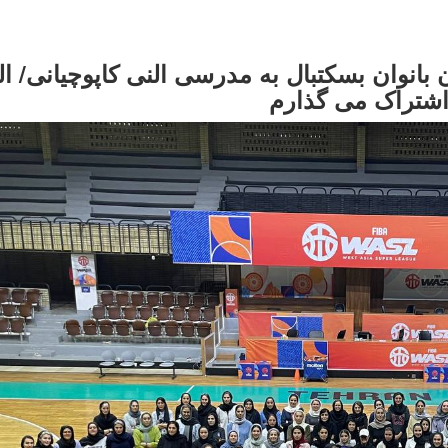
 بانوان بسکتبال به مدرسی النی کاپوچیانی/ ال
ه اشتراک می گذارم