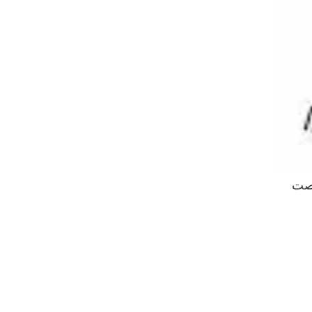
 و تیم ها تا 24 تیرماه فرصت