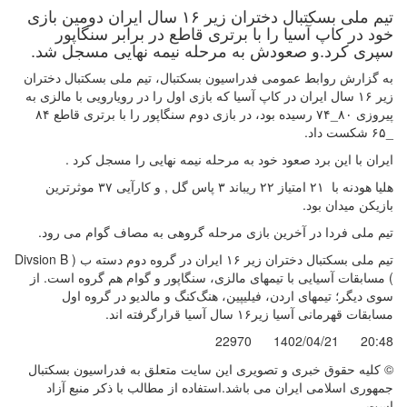
تیم ملی بسکتبال دختران زیر ۱۶ سال ایران دومین بازی
خود در کاپ آسیا را با برتری قاطع در برابر سنگاپور
سپری کرد.و صعودش به مرحله نیمه نهایی مسجل شد.
به گزارش روابط عمومی فدراسیون بسکتبال، تیم ملی بسکتبال دختران
زیر ۱۶ سال ایران در کاپ آسیا که بازی اول را در رویارویی با مالزی به
پیروزی ۸۰_۷۴ رسیده بود، در بازی دوم سنگاپور را با برتری قاطع ۸۴
_۶۵ شکست داد.
ایران با این برد صعود خود به مرحله نیمه نهایی را مسجل کرد .
هلیا هودنه با ۲۱ امتیاز ۲۲ ریباند ۳ پاس گل , و کارآیی ۳۷ موثرترین
بازیکن میدان بود.
تیم ملی فردا در آخرین بازی مرحله گروهی به مصاف گوام می رود.
تیم ملی بسکتبال دختران زیر ۱۶ ایران در گروه دوم دسته ب ( Divsion B
) مسابقات آسیایی با تیمهای مالزی، سنگاپور و گوام هم گروه است. از
سوی دیگر؛ تیمهای اردن، فیلیپین، هنگ‌کنگ و مالدیو در گروه اول
مسابقات قهرمانی آسیا زیر۱۶ سال آسیا قرارگرفته اند.
22970
1402/04/21
20:48
© کليه حقوق خبری و تصويری اين سايت متعلق به فدراسیون بسکتبال
جمهوری اسلامی ایران می باشد.استفاده از مطالب با ذكر منبع آزاد
است.