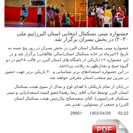
جشنواره مینی بسکتبال انتخابی استان البرز(تیم ملی
۲۰۳۰) در بخش پسران برگزار شد.
جشنواره مینی بسکتبال استان البرز در بخش پسران در روز پنج شنبه به
تاریخ ۲۲تیرماه در خانه بسکتبال استان(سالن طالقانی) برگزار شد و در
این جشنواره ۱۱۲بازیکن از باشگاه های استان البرز در قالب ۲۸تیم در دو
گروه صبح و بعدازظهر به رقابت پرداختند.
در این جشنواره استعدادهای برتر شناسایی و ۴۰ بازیکن برتر جهت حضور
در تمرین تیم منتخب استان معرفی خواهند شد.
در پایان از تمام بازیکنان با اهدای لوح و مدال از سوی هیئت بسکتبال
استان البرز توسط جناب آقای رضا رهنما(عضو کمیته استعدادیابی و مینی
بسکتبال فدراسیون)، آقای سعیدصالح نیا(رئیس هیئت بسکتبال استان
البرز) و جمعی از مسئولین، تقدیر شد.
28861
1402/04/28
02:22