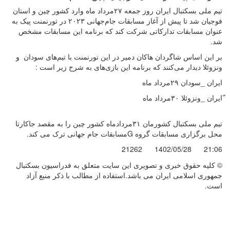
تیم ملی بسکتبال ایران روز جمعه ۲۷مرداد ماه وارد کشور چین و استان
فوجیان شد تا پیش از آغاز مسابقات جام‌جهانی ۲۰۲۳ در تورنمنت پیک به
عنوان مسابقات تدارکاتی شرکت کند که برنامه این مسابقات مشخص
شد.
بر این اساس شاگردان هاکان دمیر در این تورنمنت با تیم‌های سودان و
ونزوئلا دیدار می‌کنند که برنامه این بازی‌های به شرح زیر است :
ایران _سودان ۲۹مرداد ماه
ّایران _ونزوئلا ۳۰مرداد ماه
تیم ملی بسکتبال کشورمان ۳۱مردادماه کشور چین را به مقصد جاکارتا
محل برگزاری مسابقات گروه Gمسابقات جام جهانی ترک می کند.
21262
1402/05/28
21:06
© کليه حقوق خبری و تصويری اين سايت متعلق به فدراسیون بسکتبال
جمهوری اسلامی ایران می باشد.استفاده از مطالب با ذكر منبع آزاد
است.