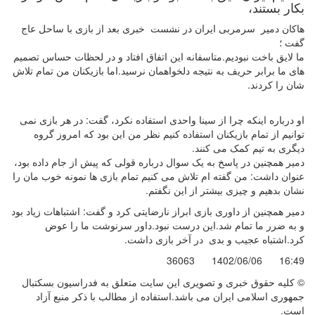
بکار بستند،
هاکان دمیر سرمربی ایران در نشست خبری بعد از بازی با ساحل عاج
گفت ؛
ما لایق باخت نبودیم.متاسفانه این اتفاق افتاد و در لحظات حساس تصمیم
های ما برابر حریف به نتیجه دلخواهمان نرسید.اما بازیکنان من تمام تلاش
شان را کردند.
او درباره اینکه چرا از سینا واحدی استفاده نکرد، گفت: در هر بازی نمی
توانیم از تمام بازیکنان استفاده کنیم نظر من این بود که امروز گروه
دیگری به تیم کمک می کنند.
دمیر همچنین در پاسخ به یک سوال درباره قولی که پیش از جام داده بود،
عنوان داشت: من گفته ام تلاش می کنیم تمام بازی ها نمونه خوب مان را
نشان بدهیم و چیزی بیشتر از این نگفتم.
دمیر همچنین از داوری بازی ابراز نارضایتی کرد و گفت: اشتباهات زیاد بود
و به ضرر ما تمام شد.این درست نبود.داور سرنوشت ما را عوض
کرد.اشتباه عجیب و بدی در آخر بازی داشت.
36063
1402/06/06
16:49
© کليه حقوق خبری و تصويری اين سايت متعلق به فدراسیون بسکتبال
جمهوری اسلامی ایران می باشد.استفاده از مطالب با ذكر منبع آزاد
است.