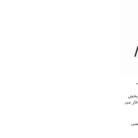
از
سم هماهنگی و قرعه‌کشی لیگ برتر فصل (1403-1402) در دو‌بخش
لاب آغاز می
کشی