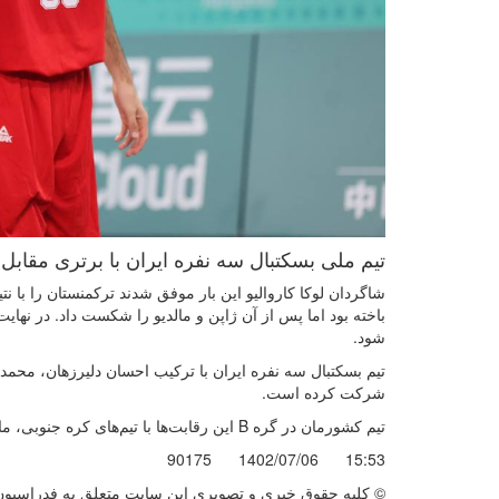
تیم ملی بسکتبال سه نفره ایران با برتری مقابل
باخته بود اما پس از آن ژاپن و مالدیو را شکست داد. در نه
شود.
تیم بسکتبال سه نفره ایران با ترکیب احسان دلیرزهان، محم
شرکت کرده است.
تیم کشورمان در گره B این رقابت‌ها با تیم‌های کره‌ جنوبی، مالدیو، ژاپن و ترکمنستان هم‌گروه بود.
90175
1402/07/06
15:53
© کليه حقوق خبری و تصويری اين سايت متعلق به فدراسیون ب