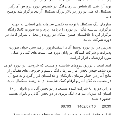
نوید آرازشی کارشناس سازمان لیگ در خصوص دوره پرورش آمارگیر
بسکتبال که طی دو روز در تالار بزرگ بسکتبال آزادی برگزار شد.توضیح
داد:
سازمان لیگ بسکتبال با توجه به تکمیل سرمایه های انسانی به جهت
برگزاری شایسه لیگ، این دوره را برنامه ریزی و به صورت کاملا رایگان
برگزار کرد تا علاقمندان ضمن اسکان دو روزه در محل با تمرکز کامل در
دوره شرکت نمایند.
تدریس در این دوره توسط آقای اسفندیارپور از مدرسین جوان صورت
پذیرفت و شرکت کنندگان در پایان دوره طی تست های کتبی و عملی
مورد ارزشیابی قرار گرفتند.
امید است با تزریق نیروهای شایسته و مستعد که خروجی این دوره خواهد
بود شاهد جهش بخش آمار سازمان لیگ باشیم و خروجی های هفتگی از
نتایج آمار در اختیار مربیان، بازیکنان و علاقمندان قرار گیرد و به طبع آن
در تصمیمات کلان امار و ارقام کمک شایسته ای به رشته بسکتبال نماید.
در این دوره ۸۰ شرکت کننده مستعد در دو بخش آقایان و بانوان از ۱۰
استان که میزبان تیم های لیگ برتری در دو بخش آقایان و بانوان هستند
حضور داشتند.
88793
1402/07/10
20:39
© کليه حقوق خبری و تصويری اين سايت متعلق به فدراسیون بسکتبال