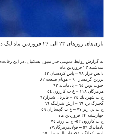
بازی‌های روزهای ۲۳ الی ۲۶ فروردین ماه لیگ دسته دو بسکتبال مردان کشور برگزار شد.
به گزارش روابط عمومی فدراسیون بسکتبال، در این رقابت‌ها 
سه‌شنبه ۲۳ فروردین ماه
دانش فراز ٧٨ – پاس كردستان ٤٢
برزين گرمسار ٩٠ – هونام صنعت ٨٢
جنوب نوين ٦٤ – پادمايدك ٩٣
هرمزگان ١١٨ – خ ب كازرون ٥٤
خ ب شهربابك ٧٤ – فايربال شيراز٦٧
گچبرگ يزد ٦٩ – ارش بندرلنگه ٦٦
خ ب ني ريز ٧٧ – خ ب گچساران ٥٩
چهارشنبه ۲۴ فروردین ماه
خ ب كازرون ٥٢- خ ب زرند ٧٤
پادمايدك ٥٩ – فولادهرمزگان٧٧
ارش كمانگير ٧٤- فايربال شيراز ٦٥