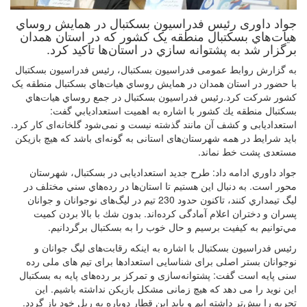
جواد داوری رئیس فدراسیون بسکتبال در همايش روساي
هيات‌هاي بسکتبال منطقه یک کشور كه در استان همدان
برگزار شد به پشتوانه سازي در استان‌ها تاكيد کرد.
به گزارش روابط عمومی فدراسیون بسکتبال، رئيس فدراسيون بسكتبال
با حضور در استان همدان در همايش روساي هيات‌هاي بسکتبال منطقه یک
کشور شركت كرد
.
رئيس فدراسيون بسكتبال در جمع روساي هيات‌هاي
بسكتبال منطقه يك كشور با اشاره به اهميت استعداديابي گفت:
استعدادیابی و کشف آن مانند گذشته نیست و نمی‌شود گلخانه‌ای کار کرد.
باید شرایط در همه شهرستان‌های استانی به گونه‌ای باشد که هیچ بازیکن
مستعدی پشت خط نماند
.
جواد داوري ادامه داد: طرح جدید استعدادیابی در بسكتبال، شهرستان
محور است. به دنبال اين هستيم تا استان‌ها در رده‌هاي سني مختلف در
ليگ تيمداري كنند، تاکنون حدود 230 تیم در لیگ‌های نوجوانان و جوانان
پسران و دختران اعلام آمادگی کرده‌اند. بدون شك با بالا بردن كميت
مي‌توانيم به كيفيت برسيم و حال خوب را به بسكتبال برگردانيم
.
رئیس فدراسیون بسکتبال با اشاره به اینکه رقابت‌های لیگ جوانان و
نوجوانان بستر اصلی برای شناسایی استعدادها برای تیم های ملی رده
سنی پایه است گفت: پشتوانه‌سازی و تمرکز بر رده‌های پایه به بسکتبال
این نوید را می دهد که هیچ زمانی مشکل بازیکن نداشته باشیم. این
تجربه را پيش‌تر داشته ایم و باید این قطار دوباره به ریل خود باز گردد.