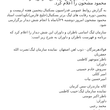
محمود مشحون را اعلام کرد.
به گزارش روابط عمومی فدراسیون بسکتبال،پنجمین هفته ازبیست و
پنجمین دوره رقابت های لیگ برتر بسکتبال(خليج فارس)نکوداشت استاد
محمود مشحون امروز دوشنبه ۲۹آبانماه با انجام شش دیدار برگزارمی
شود.
سازمان لیگ اسامی ناظران و داوران این شش دیدار را اعلام کرد که
برنامه و فهرست ناظران و داوران به شرح زیر است:
فولادهرمزگان - ذوب اهن اصفهان نماینده سازمان لیگ:نصرت الله
جعفریان
ناظر:منوچهر کاظمی
داوران:
سروش خادم حسینی
امیر کللی
امیرحسین بیات
کاله مازندران-مس کرمان
نماینده سازمان لیگ:حبیب کاظمی
ناظر:اکبر مومنی
داوران:
محمد رجبی