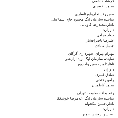
فرشاد هاشمی
محمد اخضری
مس رفسنجان-آورتاساری
نماینده سازمان لیگ:محمود حاج اسماعیلی
ناظر:مجیدرضا کاویانی
داوران:
جواد مرادی
علیرضا ناصرافشار
جمیل عمادی
مهرام تهران -شهرداری گرگان
نماینده سازمان لیگ:نوید ارازشی
ناظر:امیرحسین واحدپور
داوران
صادق قنبری
رامین فتحی
محمد کاظمیان
رعد پدافند-طبیعت تهران
نماینده سازمان لیگ: غلامرضا خوشکفا
ناظر:حسن نیکخواه
داوران:
محسن روشن ضمیر