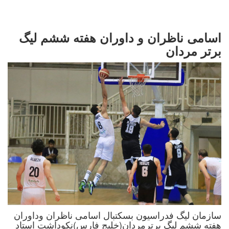
اسامی ناظران و داوران هفته ششم لیگ
برتر مردان
سازمان لیگ فدراسیون بسکتبال اسامی ناظران وداوران
هفته ششم لیگ برترمردان(خلیج فارس)نکوداشت استاد