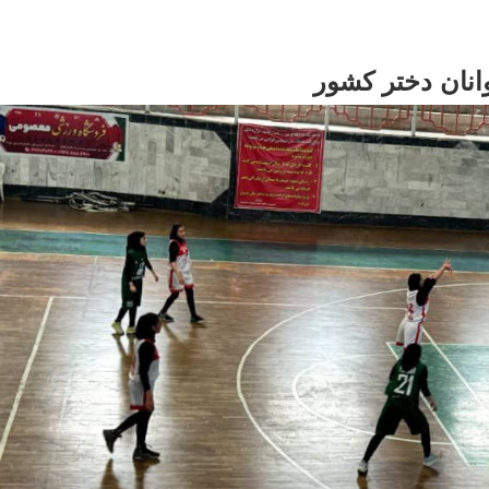
انان دختر کشور