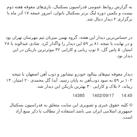
به گزارش روابط عمومی فدراسیون بسکتبال، بازی‌های معوقه هفته دوم
بیست و یکمین دوره لیگ برتر بسکتبال بانوان، امروز جمعه ۱۷ آذر ماه با
برگزاری ۲ دیدار دنبال شد.
در حساس‌ترین دیدار این هفته، گروه بهمن میزبان تیم مهرسان تهران بود
و در نهایت با نتیجه ۸۱ بر ۵۹ این دیدار را واگذار کرد. شادی عبدالوند با ۲۸
امتیاز، ۵ پاس گل، ۷ توپ ربایی و کارایی ۳۲ موثرترین بازیکن در این
دیدار بود.
دیدار معوقه تیم‌های بینالود خودرو نیشابور و ذوب آهن اصفهان با نتیجه
۱۰۲ بر ۵۹ به سود ذوب‌آهن به پایان رسید. آیدا گل محمدی ۲۰ امتیاز، ۱۴
ریباند، ۶ بلاک و کارایی ۳۰ بهترین بازیکن این دیدار شد.
14385
1402/09/17
14:45
© کليه حقوق خبری و تصويری اين سايت متعلق به فدراسیون بسکتبال
جمهوری اسلامی ایران می باشد.استفاده از مطالب با ذكر منبع آزاد
است.