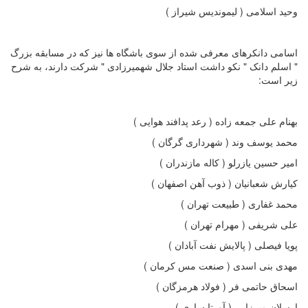
وحید اسلامی ( لیموندیس شیراز )
اسامی دانکرهای معرفی شده از سوی باشگاه ها نیز که در مسابقه بزرگ
" اسلم دانک " نکو داشت استاد جلال شهمیرزادی " شرکت دارند، به شرح
زیر است:
بهنام علی جمعه زاده ( رعد پدافند هوایی )
محمد یوسف وند ( شهرداری گرگان )
امیر حسین یازرلو ( کاله مازندران )
کیارش شعبانیان ( ذوب آهن اصفهان )
محمد غفاری ( طبیعت تهران )
علی شریفی ( مهرام تهران )
پویا فیصلی ( پالایش نفت آبادان )
مهدی بنی اسدی ( صنعت مس کرمان )
اسحاق حاتمی فر ( فولاد هرمزگان )
ارسلان میرزایی ( آورتا ساری )