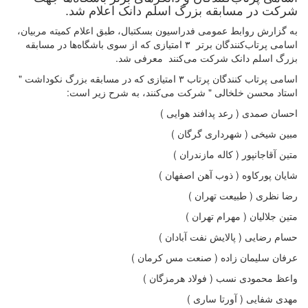
شرکت در مسابقه بزرگ اسلم دانک اعلام شد.
به گزارش روابط عمومی فدراسیون بسکتبال، طبق اعلام کمیته مربیان،
اسامی پرتاب‌کنندگان برتر ۳ امتیازی که از سوی باشگاه‌ها در مسابقه
بزرگ اسلم دانک شرکت می‌کنند معرفی شد.
اسامی پرتاب کنندگان پرتاب ۳ امتیازی که در مسابقه بزرگ نکوداشت "
استاد محسن خلخالی " شرکت می‌کنند، به شرح زیر است:
احسان صمدی ( رعد پدافند هوایی )
مبین شیخی ( شهرداری گرگان )
متین آقاجانپور ( کاله مازندران )
شایان پورکاوه ( ذوب آهن اصفهان )
رضا نظری ( طبیعت تهران )
متین جلالیان ( مهرام تهران )
حسام رضایی ( پالایش نفت آبادان )
عرفان سلیمان زاده ( صنعت مس کرمان )
واعظ محمودی نسب ( فولاد هرمزگان )
مهدی شفایی ( آورتا ساری )