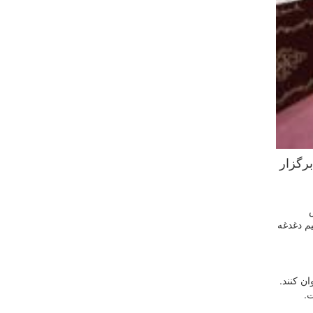
رگزار
یم دغدغه
ن کنند.
.