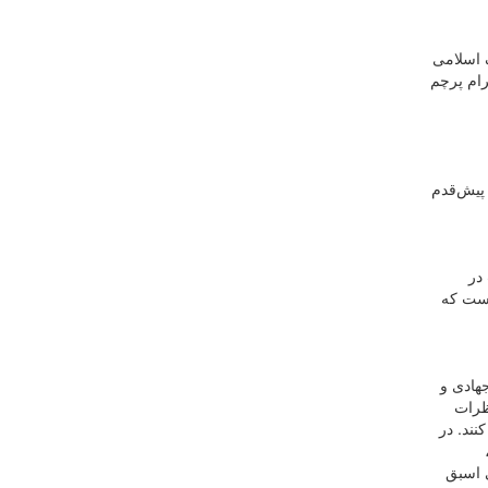
گ اسلامی
رام پرچم
 پیش‌قدم
در
است که
هادی و
ظرات
نند. در
 اسبق