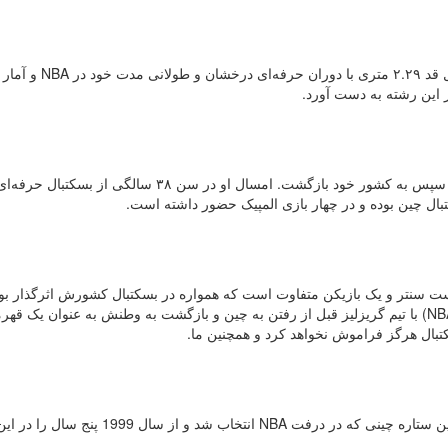
در صدر این فهرست، بدون شک یائو مینگ قرار دارد. این غول قد ۲.۲۹ متری با د
 این رشته به دست آورد.
سنتر چینی «یی جیانلیان» چهار سال را در NBA سپری کرد و سپس به کشور خود بازگشت. امسال او در سن ۳۸ سالگی از بسکتبال حرفه
کتبال چین بوده و در چهار بازی المپیک حضور داشته است.
پست سنتر و یک بازیکن متفاوت است که همواره در بسکتبال کشورش اثرگذار بو
سال‌های قابل توجه و درخشانی را نیز در بهترین لیگ جهان (NBA) با تیم گریزلیز قبل از رفتن به چین و بازگشت به وطنش به عنوان یک 
بال هرگز فراموش نخواهد کرد و همچنین ما.
یک دیگر از بازیکنان خوب بسکتبال چین وانگ ژی ژی بود، اولین ستاره چینی که در درفت NBA انتخاب شد و از سا