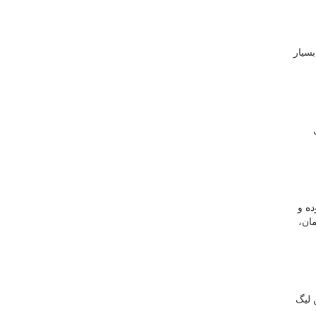
وران حرفه‌ای درخشان و طولانی مدت خود در NBA و آمار بسیار
‌ای
ده و
قهرمان،
ل 1999 پنج سال را در این لیگ