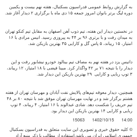
به گزارش روابط عمومی فدراسیون بسکتبال، هفته نهم بیست و یکمین
دوره لیگ برتر بانوان امروز جمعه ۱۵ دی ماه با برگزاری ۲ دیدار آغاز شد.
در نخستین دیدار این هفته، تیم ذوب آهن اصفهان به مقابل تیم کنکو تهران
به میدان رفت و با برتری ۹۶ بر ۴۴ به پیروزی رسید. انیس مرادی با ۱۶
امتیاز، ۱۵ ریباند، ۵ پاس گل و کارایی ۳۵ بهترین بازیکن شد.
داتیس یزد در هفته نهم به مصاف تیم بینالود خودرو نیشابور رفت و این
دیدار را با نتیجه ۷۱ بر ۴۲ واگذار کرد. مبینا فیضی با ۱۸ امتیاز، ۱۲ ریباند،
۳ توپ ربایی و کارایی ۲۹ بهترین بازیکن این دیدار شد.
همچنین، دیدار معوقه تیم‌های پالایش نفت آبادان و مهرسان تهران از هفته
هشتم برگزار شد و در نهایت مهرسان تهران موفق شد با نتیجه ۸۰ بر ۴۸
تیم حریف را شکست دهد. شادی عبدالوند با ۱۶ امتیاز، ۴ ریباند، ۴ توپ
ربایی و کارایی ۱۴ بهترین بازیکن این دیدار بود.
15063
1402/10/15
14:00
© کليه حقوق خبری و تصويری اين سايت متعلق به فدراسیون بسکتبال
جمهوری اسلامی ایران می باشد.استفاده از مطالب با ذكر منبع آزاد