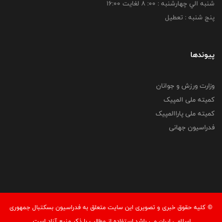
شنبه الي چهارشنبه : 00: 8 لغايت 16:00
پنج شنبه : تعطیل
پیوندها
وزارت ورزش و جوانان
کمیته ملی المپیک
کمیته ملی پاراالمپیک
فدراسیون جهانی
© کليه حقوق خبری و تصويری اين سايت متعلق به فدراسیون بسکتبال جمهوری
اسلامی ایران می باشد.استفاده از مطالب با ذكر منبع آزاد است.