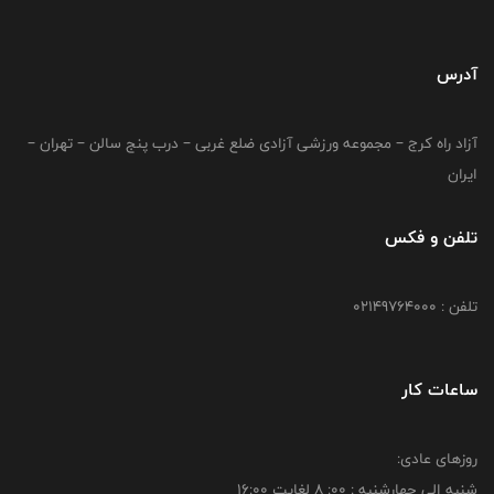
آدرس
آزاد راه کرج – مجموعه ورزشی آزادی ضلع غربی – درب پنج سالن – تهران –
ایران
تلفن و فکس
تلفن : 02149764000
ساعات کار
روزهای عادی:
شنبه الي چهارشنبه : 00: 8 لغايت 16:00