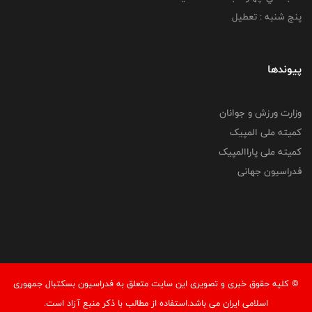
پنج شنبه : تعطیل
پیوندها
وزارت ورزش و جوانان
کمیته ملی المپیک
کمیته ملی پاراالمپیک
فدراسیون جهانی
© کليه حقوق خبری و تصويری اين سايت متعلق به فدراسیون بسکتبال جمهوری
اسلامی ایران می باشد.استفاده از مطالب با ذكر منبع آزاد است.