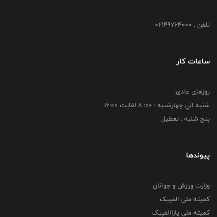
تلفن : 02149764000
ساعات کار
روزهای عادی:
شنبه الي چهارشنبه : 00: 8 لغايت 16:00
پنج شنبه : تعطیل
پیوندها
وزارت ورزش و جوانان
کمیته ملی المپیک
کمیته ملی پاراالمپیک