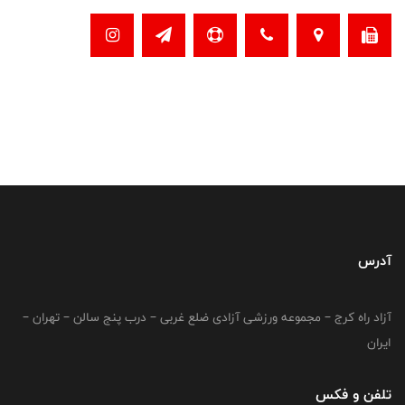
آدرس
آزاد راه کرج – مجموعه ورزشی آزادی ضلع غربی – درب پنج سالن – تهران –
ایران
تلفن و فکس