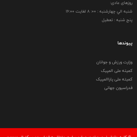
روزهای عادی:
شنبه الي چهارشنبه : 00: 8 لغايت 16:00
پنج شنبه : تعطیل
پیوندها
وزارت ورزش و جوانان
کمیته ملی المپیک
کمیته ملی پاراالمپیک
فدراسیون جهانی
© کليه حقوق خبری و تصويری اين سايت متعلق به فدراسیون بسکتبال جمهوری