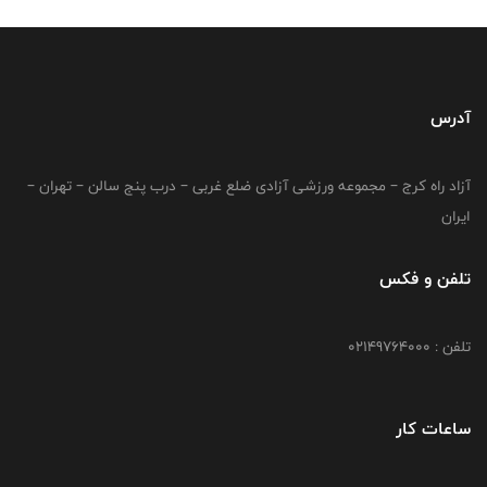
آدرس
آزاد راه کرج – مجموعه ورزشی آزادی ضلع غربی – درب پنج سالن – تهران –
ایران
تلفن و فکس
تلفن : 02149764000
ساعات کار