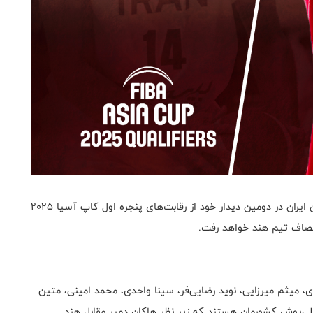
به گزارش روابط عمومی فدراسیون بسکتبال، تیم ملی مردان ایران در دومین دیدار خود از رقابت‌های پنجره اول کاپ آسیا 2025
 میثم میرزایی، نوید رضایی‌فر، سینا واحدی، محمد امینی، متین
انپور، سجاد پذیرفته، محمد رحیمی و سالار منجی ۱۲ ملی‌پوش کشورمان هستند که زیر نظر هاکان دمیر مقابل هند