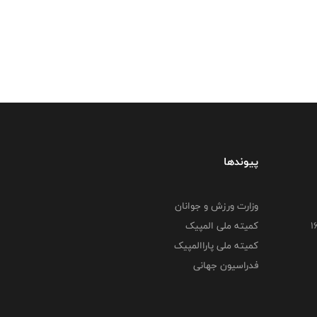
پیوندها
وزارت ورزش و جوانان
کمیته ملی المپیک
کمیته ملی پاراالمپیک
فدراسیون جهانی