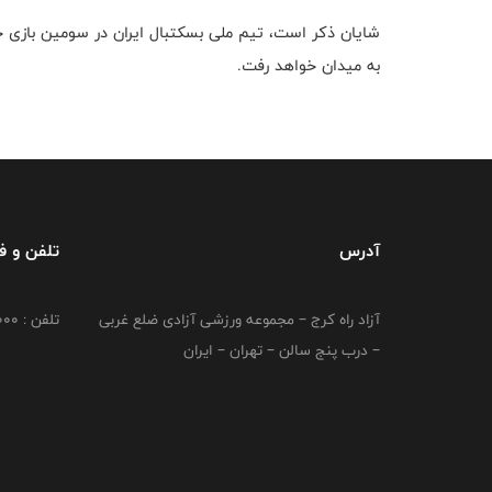
به میدان خواهد رفت.
آدرس
تلفن و 
آزاد راه کرج – مجموعه ورزشی آزادی ضلع غربی
تلفن : 02149764000
– درب پنج سالن – تهران – ایران