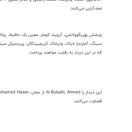
صف‌آرایی می‌کنند.
ویشش بهریگووانشی، آرویند کومار، معین بک حافیظ، پرانا
سینگ، آمارندرا نایاک، وایشاک کریمبیننگال، پرینسپال سین
که در این دیدار به رقابت خواهند پرداخت.
قضاوت می‌کنند.