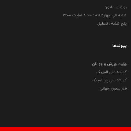
روزهای عادی:
شنبه الي چهارشنبه : 00: 8 لغايت 16:00
پنج شنبه : تعطیل
پیوندها
وزارت ورزش و جوانان
کمیته ملی المپیک
کمیته ملی پاراالمپیک
فدراسیون جهانی