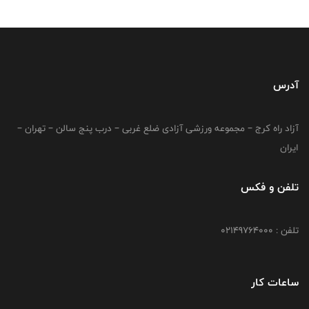
آدرس
آزاد راه کرج – مجموعه ورزشی آزادی ضلع غربی – درب پنج سالن – تهران –
ایران
تلفن و فکس
تلفن : 02149764000
ساعات کار