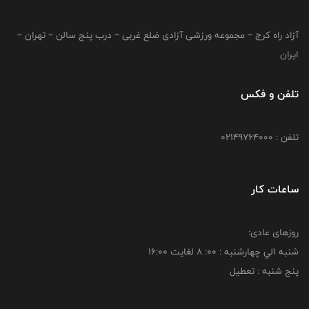
آزاد راه کرج – مجموعه ورزشی آزادی ضلع غربی – درب پنج سالن – تهران –
ایران
تلفن و فکس
تلفن : 02149764000
ساعات کار
روزهای عادی:
شنبه الي چهارشنبه : 00: 8 لغايت 16:00
پنج شنبه : تعطیل