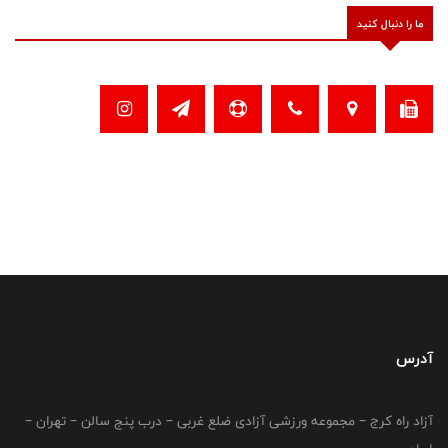
ما را دنبال کنید
آدرس
آزاد راه کرج – مجموعه ورزشی آزادی ضلع غربی – درب پنج سالن – تهران –