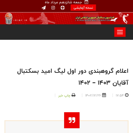
جمعه شانزدهم مرداد ماه
نسخه آزمایشی
اعلام گروهبندی دور اول لیگ امید بسکتبال
آقایان 1403 – 1402
17:54
1402/12/26
چاپ خبر