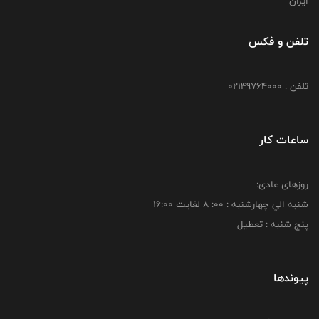
ایران
تلفن و فکس
تلفن : 02149764000
ساعات کار
روزهای عادی:
شنبه الي چهارشنبه : 00: 8 لغايت 16:00
پنج شنبه : تعطیل
پیوندها