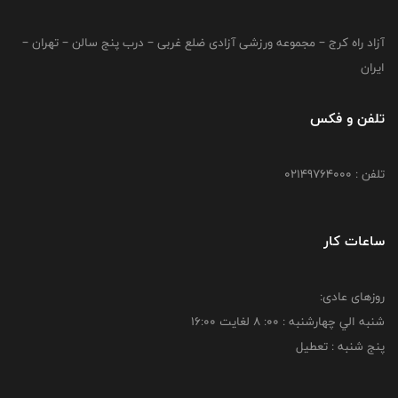
آزاد راه کرج – مجموعه ورزشی آزادی ضلع غربی – درب پنج سالن – تهران –
ایران
تلفن و فکس
تلفن : 02149764000
ساعات کار
روزهای عادی:
شنبه الي چهارشنبه : 00: 8 لغايت 16:00
پنج شنبه : تعطیل