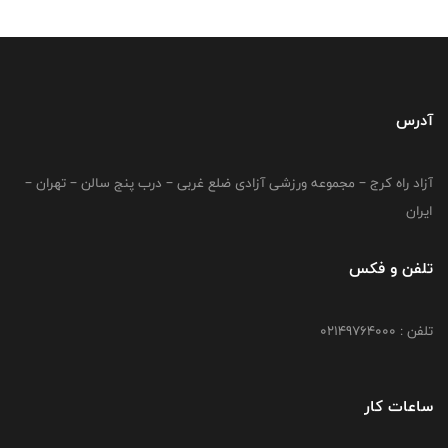
آدرس
آزاد راه کرج – مجموعه ورزشی آزادی ضلع غربی – درب پنج سالن – تهران –
ایران
تلفن و فکس
تلفن : 02149764000
ساعات کار