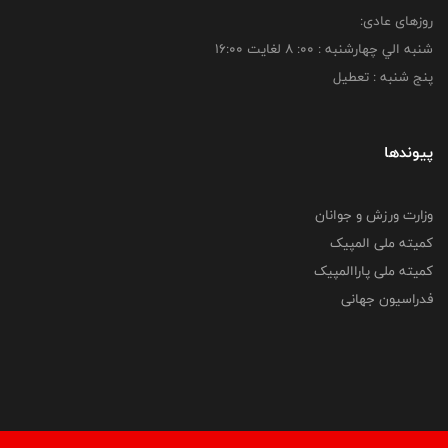
روزهای عادی:
شنبه الي چهارشنبه : 00: 8 لغايت 16:00
پنج شنبه : تعطیل
پیوندها
وزارت ورزش و جوانان
کمیته ملی المپیک
کمیته ملی پاراالمپیک
فدراسیون جهانی