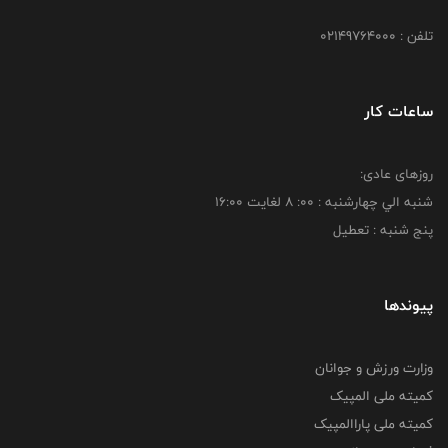
تلفن : 02149764000
ساعات کار
روزهای عادی:
شنبه الي چهارشنبه : 00: 8 لغايت 16:00
پنج شنبه : تعطیل
پیوندها
وزارت ورزش و جوانان
کمیته ملی المپیک
کمیته ملی پاراالمپیک