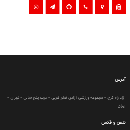
آدرس
آزاد راه کرج – مجموعه ورزشی آزادی ضلع غربی – درب پنج سالن – تهران –
ایران
تلفن و فکس