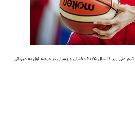
به گزارش روابط عمومی فدراسیون بسکتبال، اردوی انتخابی تیم ملی زیر 16 سال ۲۰۲۵ دختران و پسران در مرحله اول به میزبانی