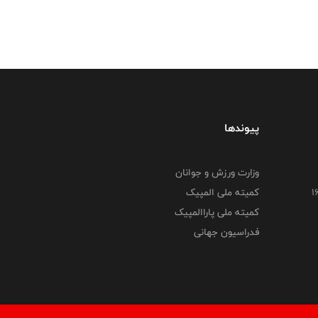
پیوندها
وزارت ورزش و جوانان
کمیته ملی المپیک
کمیته ملی پاراالمپیک
فدراسیون جهانی