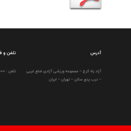
آدرس
تلفن و 
آزاد راه کرج – مجموعه ورزشی آزادی ضلع غربی
تلفن : 02149764000
– درب پنج سالن – تهران – ایران