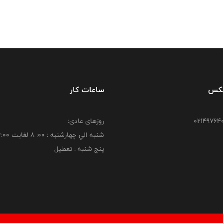
فکس
ساعات کار
روزهای عادی:
شنبه الي چهارشنبه : 00: 8 لغايت 16:00
پنج شنبه : تعطیل