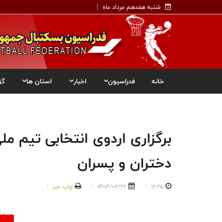
شنبه هفدهم مرداد ماه
خانه
فدراسیون
اخبار
استان ها
گز
دختران و پسران
12:25
1403/02/26
چاپ خبر