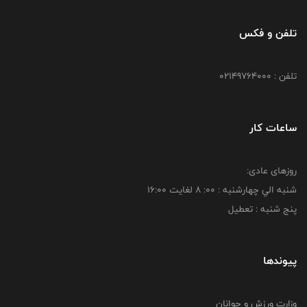
تلفن و فکس
تلفن : 02149764000
ساعات کار
روزهای عادی:
شنبه الي چهارشنبه : 00: 8 لغايت 16:00
پنج شنبه : تعطیل
پیوندها
وزارت ورزش و جوانان