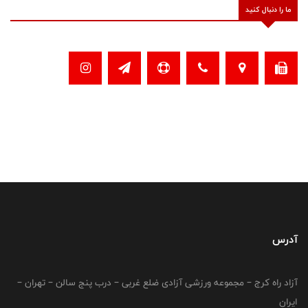
ما را دنبال کنید
آدرس
آزاد راه کرج – مجموعه ورزشی آزادی ضلع غربی – درب پنج سالن – تهران –
ایران