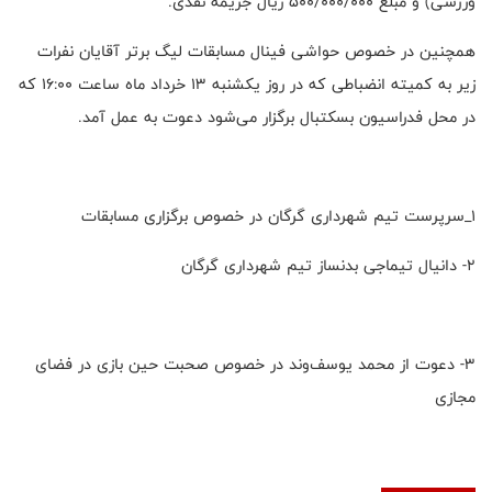
ورزشی) و مبلغ ۵۰۰/۰۰۰/۰۰۰ ریال جریمه نقدی.
همچنین در خصوص حواشی فينال مسابقات ليگ برتر آقايان نفرات
زیر به كميته انضباطی كه در روز يكشنبه ١٣ خرداد ماه ساعت ١٦:٠٠ كه
در محل فدراسيون بسكتبال برگزار می‌شود دعوت به عمل آمد.
۱_سرپرست تيم شهرداری گرگان در خصوص برگزاری مسابقات
۲- دانيال تيماجی بدنساز تيم شهرداری گرگان
٣- دعوت از محمد يوسف‌وند در خصوص صحبت حین بازی در فضای
مجازی