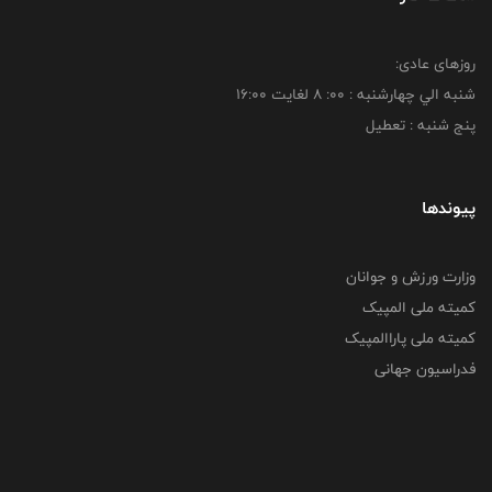
روزهای عادی:
شنبه الي چهارشنبه : 00: 8 لغايت 16:00
پنج شنبه : تعطیل
پیوندها
وزارت ورزش و جوانان
کمیته ملی المپیک
کمیته ملی پاراالمپیک
فدراسیون جهانی