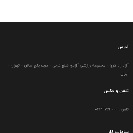
آدرس
آزاد راه کرج – مجموعه ورزشی آزادی ضلع غربی – درب پنج سالن – تهران –
ایران
تلفن و فکس
تلفن : 02149764000
ساعات کار