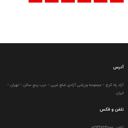
آدرس
آزاد راه کرج – مجموعه ورزشی آزادی ضلع غربی – درب پنج سالن – تهران –
ایران
تلفن و فکس
تلفن : 02149764000