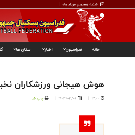
شنبه هفدهم مرداد ماه
خانه
فدراسیون
اخبار
استان ها
گز
هوش هیجانی ورزشکاران نخبه
13:00
1403/03/06
چاپ خبر