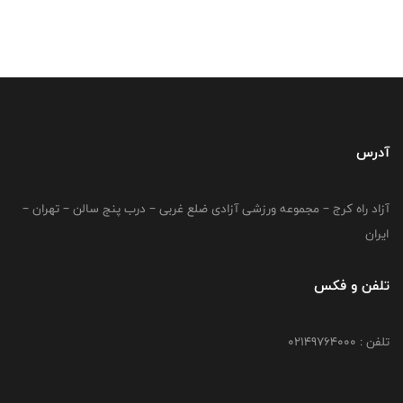
آدرس
آزاد راه کرج – مجموعه ورزشی آزادی ضلع غربی – درب پنج سالن – تهران –
ایران
تلفن و فکس
تلفن : 02149764000