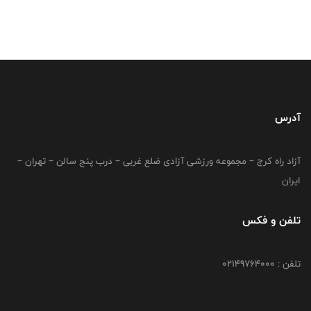
آدرس
آزاد راه کرج – مجموعه ورزشی آزادی ضلع غربی – درب پنج سالن – تهران –
ایران
تلفن و فکس
تلفن : 02149764000