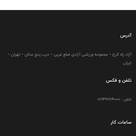
آدرس
آزاد راه کرج – مجموعه ورزشی آزادی ضلع غربی – درب پنج سالن – تهران –
ایران
تلفن و فکس
تلفن : 02149764000
ساعات کار