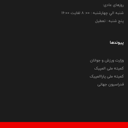
روزهای عادی:
شنبه الي چهارشنبه : 00: 8 لغايت 16:00
پنج شنبه : تعطیل
پیوندها
وزارت ورزش و جوانان
کمیته ملی المپیک
کمیته ملی پاراالمپیک
فدراسیون جهانی