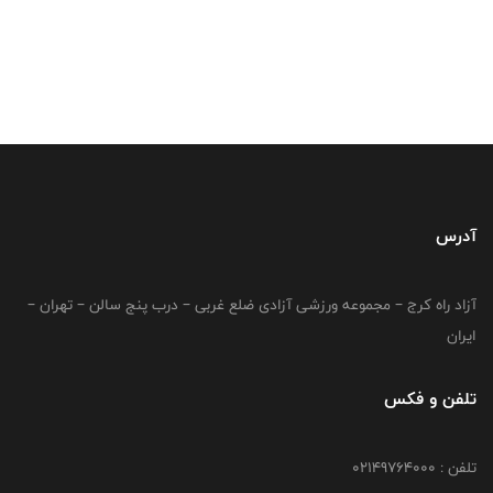
آدرس
آزاد راه کرج – مجموعه ورزشی آزادی ضلع غربی – درب پنج سالن – تهران –
ایران
تلفن و فکس
تلفن : 02149764000