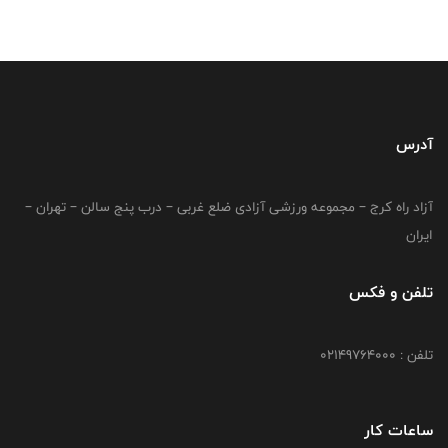
آدرس
آزاد راه کرج – مجموعه ورزشی آزادی ضلع غربی – درب پنج سالن – تهران –
ایران
تلفن و فکس
تلفن : 02149764000
ساعات کار