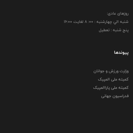
روزهای عادی:
شنبه الي چهارشنبه : 00: 8 لغايت 16:00
پنج شنبه : تعطیل
پیوندها
وزارت ورزش و جوانان
کمیته ملی المپیک
کمیته ملی پاراالمپیک
فدراسیون جهانی