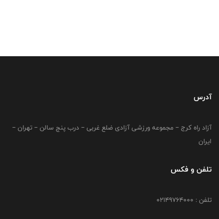
آدرس
آزاد راه کرج – مجموعه ورزشی آزادی ضلع غربی – درب پنج سالن – تهران –
ایران
تلفن و فکس
تلفن : 02149764000