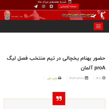
شنبه هفدهم مرداد ماه
نسخه آزمایشی
حضور بهنام یخچالی در تیم منتخب فصل لیگ
proA آلمان
14:01
1403/03/20
چاپ خبر