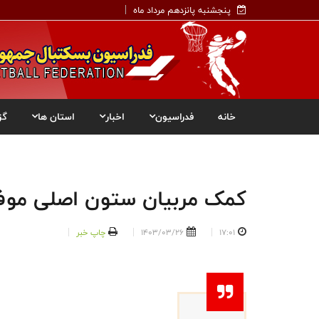
پنجشنبه پانزدهم مرداد ماه
خانه
فدراسیون
اخبار
استان ها
گز
کمک مربیان ستون اصلی مو
17:01
1403/03/26
چاپ خبر