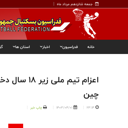
جمعه شانزدهم مرداد ماه
خانه
فدراسیون
اخبار
استان ها
گز
اعزام تیم مل
چین
23:14
1403/04/01
چاپ خبر