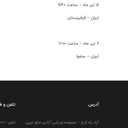
5 تیر ماه – ساعت ۹:۳۰
ایران – قرقیزستان
6 تیر ماه – ساعت ۷:۰۰
ایران – ساموا
آدرس
تلفن و 
آزاد راه کرج – مجموعه ورزشی آزادی ضلع غربی
تلفن : 02149764000