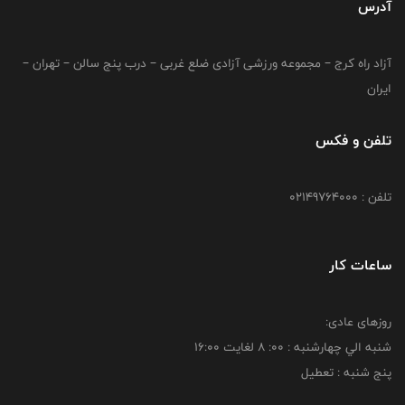
آدرس
آزاد راه کرج – مجموعه ورزشی آزادی ضلع غربی – درب پنج سالن – تهران –
ایران
تلفن و فکس
تلفن : 02149764000
ساعات کار
روزهای عادی:
شنبه الي چهارشنبه : 00: 8 لغايت 16:00
پنج شنبه : تعطیل