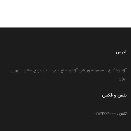
آدرس
آزاد راه کرج – مجموعه ورزشی آزادی ضلع غربی – درب پنج سالن – تهران –
ایران
تلفن و فکس
تلفن : 02149764000