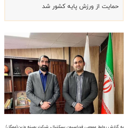
حمايت از ورزش پايه كشور شد
به گزارش روابط عمومی فدراسیون بسکتبال، شركت بهینه وزین(مهگل)