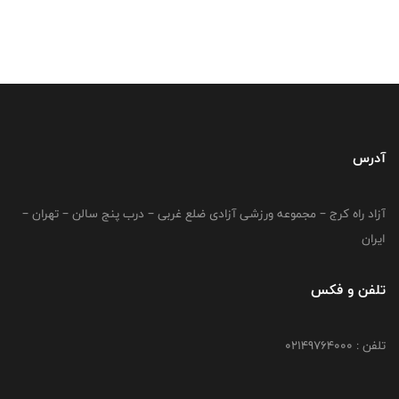
آدرس
آزاد راه کرج – مجموعه ورزشی آزادی ضلع غربی – درب پنج سالن – تهران –
ایران
تلفن و فکس
تلفن : 02149764000