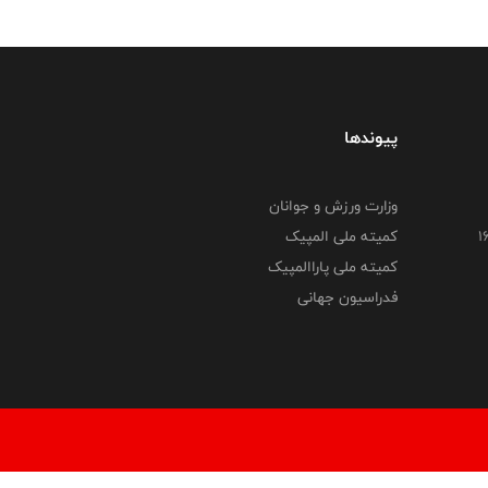
پیوندها
وزارت ورزش و جوانان
کمیته ملی المپیک
کمیته ملی پاراالمپیک
فدراسیون جهانی