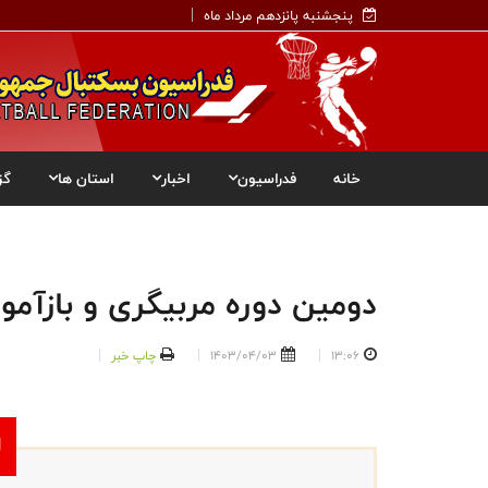
پنجشنبه پانزدهم مرداد ماه
خانه
فدراسیون
اخبار
استان ها
گز
دومین دوره مربیگری و بازآموز
13:06
1403/04/03
چاپ خبر