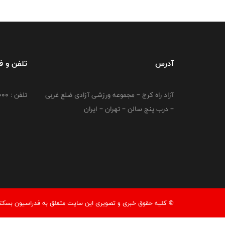
آدرس
تلفن و 
آزاد راه کرج – مجموعه ورزشی آزادی ضلع غربی
تلفن : 02149764000
– درب پنج سالن – تهران – ایران
© کليه حقوق خبری و تصويری اين سايت متعلق به فدراسیون بسکتبال