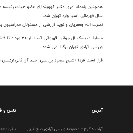
سال قهرمانی آسیا وارد تهران شد.
نصرت الله جعفریان و نوید آرازشی از مسئولان فدراسیون بسک
مساب
ورزشی آزادی تهران برگزار می شود .
قرار است فردا «شیخ سعود بن علی احمد آل ثانی»رئیس فی
آدرس
تلفن و 
آزاد راه کرج – مجموعه ورزشی آزادی ضلع غربی
تلفن : 02149764000