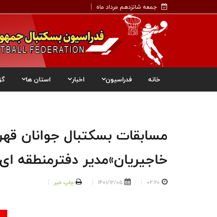
جمعه شانزدهم مرداد ماه
خانه
فدراسیون
اخبار
استان ها
گز
مسابقات بسکتبال جوانان قهر
خاجیریان»مدیر دفترمنطقه ای ف
02:20
1401/12/05
چاپ خبر