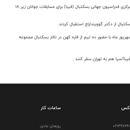
همچنین بامداد امروز دکتر گووینداراج عضو هیات رئیسه مرکزی فدراسیون جهانی بسکتبال (فیبا) برای مسابقات جوانان زیر ۱۸
تبال از دکتر گووینداراج استقبال کردند.
قات بسکتبال جوانان قهرمانی آسیا، از ۳۰ مرداد تا ۶ شهریور ماه با حضور ده تیم از قاره کهن در تالار بسکتبال مجموعه
باآسیا هم به تهران سفر کنند .
فکس
ساعات کار
روزهای عادی: