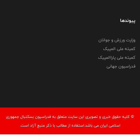
پیوندها
وزارت ورزش و جوانان
کمیته ملی المپیک
کمیته ملی پاراالمپیک
فدراسیون جهانی
© کليه حقوق خبری و تصويری اين سايت متعلق به فدراسیون بسکتبال جمهوری
اسلامی ایران می باشد.استفاده از مطالب با ذكر منبع آزاد است.