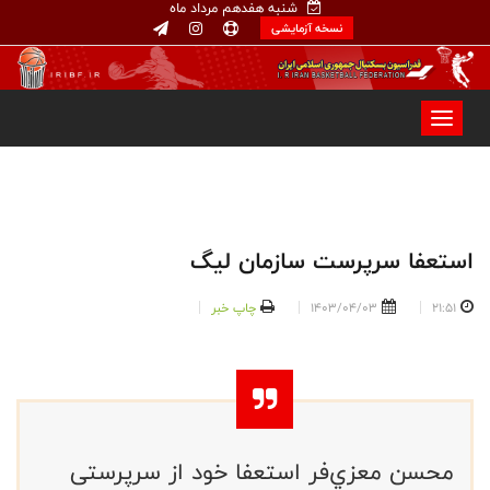
شنبه هفدهم مرداد ماه
نسخه آزمایشی
استعفا سرپرست سازمان ليگ
21:51
1403/04/03
چاپ خبر
محسن معزي‌فر استعفا خود از سرپرستی