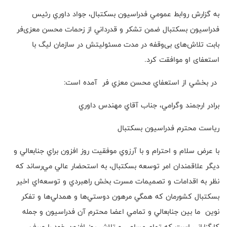
به گزارش روابط عمومي فدراسيون بسكتبال، جواد داوري رئيس
فدراسيون بسكتبال ضمن تشكر و قدرداني از زحمات محسن معزی‌فر
بابت تلاش‌های بی‌وقفه در مدت مسئولیتش در سازمان لیگ با
استعفای او موافقت كرد.
در بخشي از استعفاي محسن معزي فر آمده است:
برادر ارجمند وگرامي، جناب آقاي مهندس داوري
رياست محترم فدراسيون بسكتبال
با عرض سلام و احترام و با آرزوي موفقيت روز افزون براي جنابعالي و
ديگر علاقمندان امر توسعه بسكتبال، به استحضار عالي مي‌رساند كه
نظر به اقدامات و تصميمات مسرت بخش راهبردي و توسعه‌اي اخير
بسكتبال كشورمان كه همگي مرهون دوستي‌ها و همدلي‌‌ها و تفكر
نوين ما بين جنابعالي و تمامي اعضا محترم آن فدراسيون و جمله
كارگزاراني است كه تمام مساعي و تلاش روز افزون خود را صرف