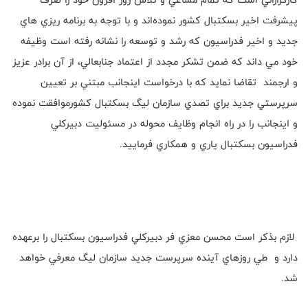
پيشرفت اخير بسكتبال كشور نموده‌اند و با توجه به برنامه ريزي هاي
جديد و اخير فدراسيون كه رشد و توسعه را نشانه رفته است وظيفه
خود مي داند كه ضمن تشكر مجدد از اعتماد جنابعالي، از آن برادر عزيز
و ارجمند تقاضا نمايد كه با درخواست اينجانب مبتني بر تعيين
سرپرستي جديد براي تصدي سازمان ليگ بسكتبال كشورموافقت نموده
و اينجانب را در راه انجام وظايف محوله در مسئوليت دبيركلي
فدراسيون بسكتبال ياري و همكاري فرماييد.
لازم بذكر است محسن معزي فر دبيركلي فدراسيون بسكتبال را برعهده
دارد و طي روزهاي آينده سرپرست جديد سازمان ليگ معرفي خواهد
شد.