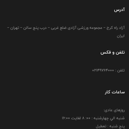
آدرس
آزاد راه کرج – مجموعه ورزشی آزادی ضلع غربی – درب پنج سالن – تهران –
ایران
تلفن و فکس
تلفن : 02149764000
ساعات کار
روزهای عادی:
شنبه الي چهارشنبه : 00: 8 لغايت 16:00
پنج شنبه : تعطیل