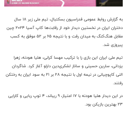
به گزارش روابط عمومی فدراسیون بسکتبال، تیم ملی زیر 18 سال
دختران ایران در نخستین دیدار خود از رقابت‌ها کاپ آسیا 2024 چین
مقابل هنگ‌کنگ به میدان رفت و با نتیجه 65 بر 52 موفق به کسب
پیروزی شد.
تیم ملی ایران این بازی را با ترکیب مهسا کرانی، هلیا هودنه، زهرا
یزدانی، سارین حسینی و ساناز لشکری‌دین دارلو آغاز کرد. شاگردان
النی کاپوچیانی در نیمه اول با نتیجه 28 بر 21 به سود ایران به رختکن
رفتند.
در این دیدار هلیا هودنه با 17 امتیاز، 9 ریباند، 4 توپ ربایی و کارایی
23 بهترین بازیکن بود.