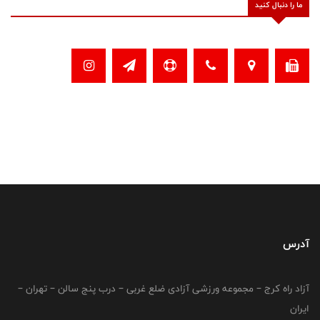
ما را دنبال کنید
آدرس
آزاد راه کرج – مجموعه ورزشی آزادی ضلع غربی – درب پنج سالن – تهران –
ایران