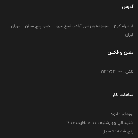
آدرس
آزاد راه کرج – مجموعه ورزشی آزادی ضلع غربی – درب پنج سالن – تهران –
ایران
تلفن و فکس
تلفن : 02149764000
ساعات کار
روزهای عادی:
شنبه الي چهارشنبه : 00: 8 لغايت 16:00
پنج شنبه : تعطیل